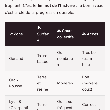
trop lent. C’est le
fin mot de l’histoire
: le bon niveau,
c’est la clé de la progression durable.
🎾
👥 Cours
📍 Zone
Surfac
🚴 Accès
collectifs
e
Oui,
Très bon
Terre
Gerland
nombreu
(tram +
battue
x
bus)
Terre
Bon
Croix-
et
Modérés
(moyens
Rousse
résine
doux)
Lyon 8
Oui, très
Terre
Correct
(Charpenti
fréquent