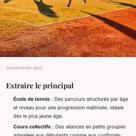
Accueil
›
Autre sport
AUTRE SPORT
Extraire le principal
Tennis à Lyon : top sélections
de cours pour chaque joueur
École de tennis
: Des parcours structurés par âge
et niveau pour une progression maîtrisée, idéale
Gareth
•
27/03/2026 08:35
•
10 min de lecture
dès le plus jeune âge.
Cours collectifs
: Des séances en petits groupes
adaptées aux débutants comme aux confirmés,